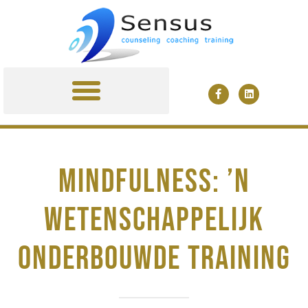
MINDFULNESS TRAINING
TARIEVEN & AGENDA
MINDFULNESS: ’N
WETENSCHAPPELIJK
ONDERBOUWDE TRAINING