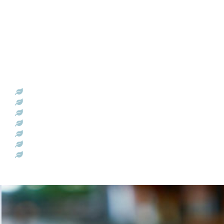
COACHING
(Personal) coaching is geschikt bij het verkrijgen van:
Inzicht in je kernwaarden, roeping en dromen
Inzicht in jouw doelstellingen en wensen
Stress beperken in het dagelijks leven
(meer) Balans
tussen werk en privé
Bewustwording en persoonlijke groei
Vergroten van zelfvertrouwen
Verbeteren van motivatie en zelfdiscipline