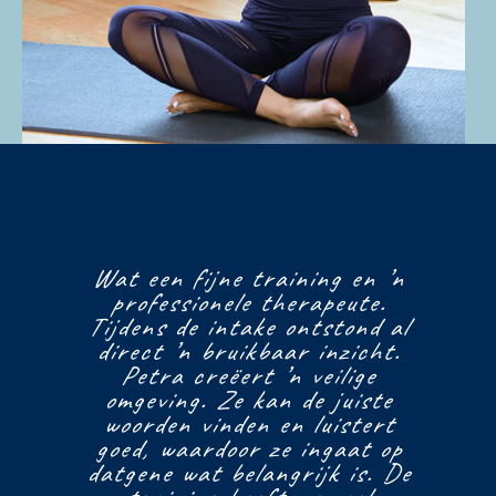
er
Wat een fijne training en ’n
D
r
professionele therapeute.
Tijdens de intake ontstond al
direct ’n bruikbaar inzicht.
Petra creëert ’n veilige
omgeving. Ze kan de juiste
ra
woorden vinden en luistert
b
ne
goed, waardoor ze ingaat op
v
datgene wat belangrijk is. De