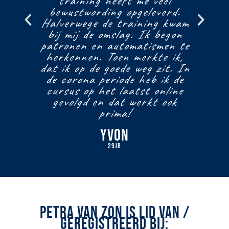
”,
training heeft me veel
c
,
bewustwording opgeleverd.
rs.
Halverwege de training kwam
tr
bij mij de omslag. Ik begon
ie
patronen en automatismen te
a
d
herkennen. Toen merkte ik,
dat ik op de goede weg zit. In
de corona periode heb ik de
cursus op het laatst online
gevolgd en dat werkt ook
prima!
Yvon
29jr
PETRA VAN ZON IS LID VAN /
GEREGISTREERD BIJ: