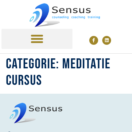
MINDFULNESS TRAINING
TARIEVEN & AGENDA
Categorie:
meditatie
cursus