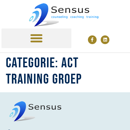
MINDFULNESS TRAINING
TARIEVEN & AGENDA
Categorie:
ACT
training groep