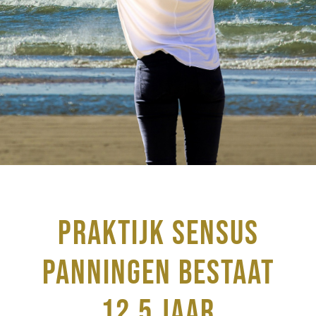
12,5 JAAR
PRAKTIJK SENSUS
SENSUS
PANNINGEN BESTAAT
12,5 JAAR